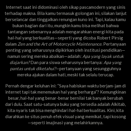
Internet saat ini didominasi oleh sikap pascamodern yang sinis
terhadap makna. Bila kamu termasuk golongan ini, silakan lanjut
berselancar dan tinggalkan renungan kuno ini. Tapi, kalau kamu
bukan bagian dari itu, mungkin kamu bisa melihat bahwa
tantangan sebenarnya adalah mengarahkan energi kita pada
hal-hal yang berkualitas—seperti yang dicoba Robert Pirsig
dalam
Zen and the Art of Motorcycle Maintenance
. Pertanyaan
penting yang seharusnya dipikirkan oleh institusi pendidikan—
namun sering mereka abaikan—adalah:
Apa yang layak untuk
diajarkan?
Dan para siswa seharusnya bertanya:
Apa yang
pantas untuk diketahui?
—pertanyaan yang sesungguhnya
mereka ajukan dalam hati, meski tak selalu terucap.
Pernah dengar keluhan ini: “Saya habiskan waktu berjam-jam di
internet tapi tak menemukan hal yang berharga”? Kemungkinan
besar, hal-hal yang benar-benar bernilai tak banyak berubah
dari dulu. Saat satu-satunya buku yang tersedia adalah Alkitab,
kita nyaris tak bisa menghindari hal-hal berkualitas. Kini, kita
diarahkan ke situs penuh efek visual yang memikat, tapi kosong
—seperti imajinasi yang melahirkannya.