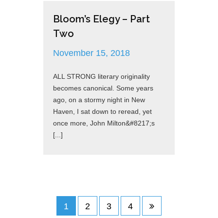
Bloom’s Elegy – Part
Two
November 15, 2018
ALL STRONG literary originality
becomes canonical. Some years
ago, on a stormy night in New
Haven, I sat down to reread, yet
once more, John Milton&#8217;s
[...]
Posts
1
2
3
4